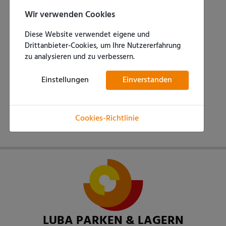
Wir verwenden Cookies
- Carportplätze 16m x 3m
Diese Website verwendet eigene und
- Hallenplätze 5m x 3,20m
Drittanbieter-Cookies, um Ihre Nutzererfahrung
zu analysieren und zu verbessern.
Einstellungen
Einverstanden
Nächster Beitrag: Datenschutzerklärung
Weiter
Cookies-Richtlinie
LUBA PARKEN & LAGERN