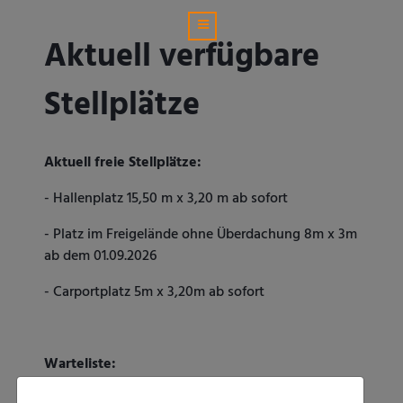
Aktuell verfügbare
Stellplätze
Aktuell freie Stellplätze:
- Hallenplatz 15,50 m x 3,20 m ab sofort
- Platz im Freigelände ohne Überdachung 8m x 3m
ab dem 01.09.2026
- Carportplatz 5m x 3,20m ab sofort
Warteliste:
- Carportplätze 8m x 3m